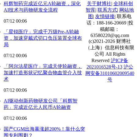
科辉智药完成近亿元A轮融资，深化
关于财博社
|
全球科创
AI技术与药物研发全流程
智库
|
联系方式
|
网站地
图
|
友情链接
|
联系电
07/12 00:06
话：188-166-20669
|
投
稿邮箱：
「星锐医疗」完成千万级Pre-A轮融
63580220@qq.com
资，加速穿戴式切口负压装置全球布
(c)2021-2026 财博社
局
（上海）信息科技有限
公司 All Rights
07/12 00:06
Reserved
沪ICP备
「阿尔法星医疗」完成天使轮融资，
2021016528号-13
沪公
加速打造形状记忆聚合物血管介入技
网安备31010602009540
术
号
07/12 00:06
AI驱动创新药物研发公司「科辉智
药」完成近亿元人民币A轮融资
07/12 00:06
国产CGM出海暴涨超200%！靠什么突
围专利围剿？