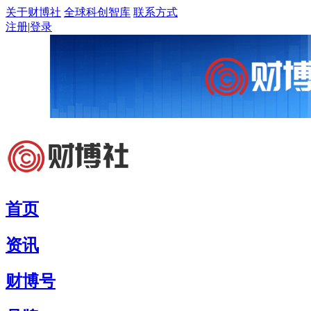
关于财博社
全球科创智库
联系方式
注册
|
登录
首页
资讯
财博号