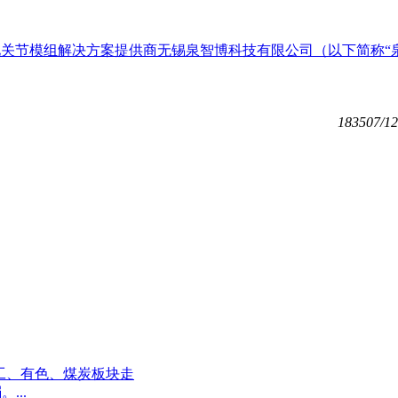
器人一体化关节模组解决方案提供商无锡泉智博科技有限公司（以下简称“
1835
07/12
军工、有色、煤炭板块走
...