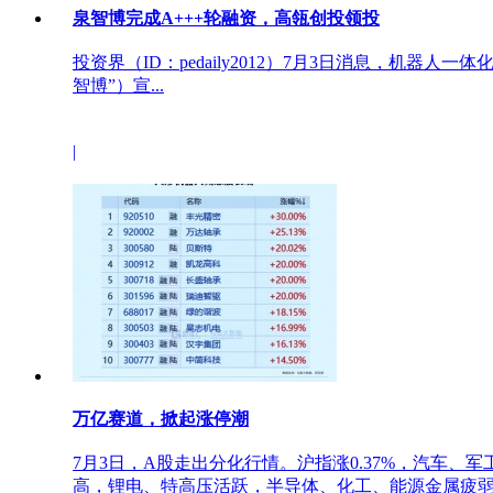
泉智博完成A+++轮融资，高瓴创投领投
投资界（ID：pedaily2012）7月3日消息，机
智博”）宣...
|
万亿赛道，掀起涨停潮
7月3日，A股走出分化行情。沪指涨0.37%，汽车、
高，锂电、特高压活跃，半导体、化工、能源金属疲弱。