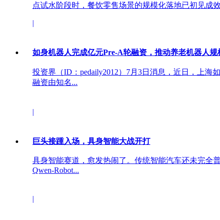
点试水阶段时，餐饮零售场景的规模化落地已初见成效..
|
如身机器人完成亿元Pre-A轮融资，推动养老机器人
投资界（ID：pedaily2012）7月3日消息，近日
融资由知名...
|
巨头接踵入场，具身智能大战开打
具身智能赛道，愈发热闹了。传统智能汽车还未完全
Qwen-Robot...
|