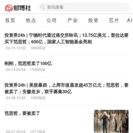
首页
热点
公司
产业
投资
芯片
A
投资界24h | 宁德时代通过港交所聆讯；13.75亿美元，普拉达要
买下
范思哲
；600亿，国家人工智能基金亮相
04-15 10:56
1995阅读
刚刚，
范思哲
卖了100亿
04-14 09:54
1508阅读
投资界24h | 美股暴跌，上周市值蒸发超45万亿元；
范思哲
，要
被卖了；安徽老乡，联手募集30亿
04-08 10:56
1380阅读
范思哲
，要被卖了
04-07 09:54
1071阅读