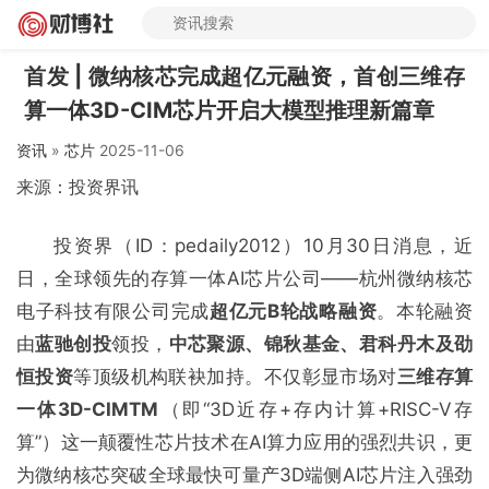
首发 | 微纳核芯完成超亿元融资，首创三维存
算一体3D-CIM芯片开启大模型推理新篇章
资讯
»
芯片
2025-11-06
来源：投资界讯
投资界（ID：pedaily2012）10月30日消息，近
日，全球领先的存算一体AI芯片公司——杭州微纳核芯
电子科技有限公司完成
超亿元B轮战略融资
。本轮融资
由
蓝驰创投
领投，
中芯聚源、锦秋基金、君科丹木及劭
恒投资
等顶级机构联袂加持。不仅彰显市场对
三维存算
一体3D-CIM
TM
（即“3D近存+存内计算+RISC-V存
算”）这一颠覆性芯片技术在AI算力应用的强烈共识，更
为微纳核芯突破全球最快可量产3D端侧AI芯片注入强劲