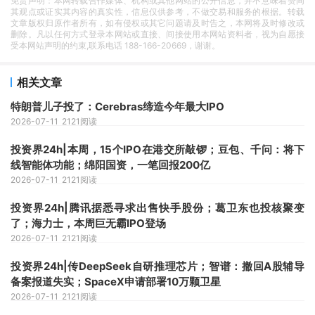
免责声明：本网转载合作媒体、机构或其他网站的公开信息，并不意味着赞同
其观点或证实其内容的真实性，信息仅供参考，不做交易和服务的根据。转载
文章版权归原作者所有，如有侵权或其它问题请及时告之，本网将及时修改或
删除。凡以任何方式登录本网站或直接、间接使用本网站资料者，视为自愿接
受本网站声明的约束,联系电话 188-166-20669，谢谢。
相关文章
特朗普儿子投了：Cerebras缔造今年最大IPO
2026-07-11
2121阅读
投资界24h|本周，15个IPO在港交所敲锣；豆包、千问：将下
线智能体功能；绵阳国资，一笔回报200亿
2026-07-11
2121阅读
投资界24h|腾讯据悉寻求出售快手股份；葛卫东也投核聚变
了；海力士，本周巨无霸IPO登场
2026-07-11
2121阅读
投资界24h|传DeepSeek自研推理芯片；智谱：撤回A股辅导
备案报道失实；SpaceX申请部署10万颗卫星
2026-07-11
2121阅读