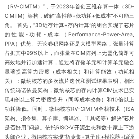
（RV-CIMTM）”，于2023年首创三维存算一体（3D-
CIMTM）架构，破解“高性能+低功耗+低成本”不可能三
角。 首先，“3D近存计算+存内计算”的组合实现了芯片
的性能-功耗-成本（Performance-Power-Area,
PPA）优势。无论卷积网络还是大模型网络，张量计算
占据其中99%以上，而张量在CIM阵列上无需化简即可
高效地并行加速计算，通过将存储单元和计算单元融合
显著提高算力密度（成本相关）和计算能效（功耗相
关）；微纳核芯的多次流片迭代和测试结果表明，相比
传统冯诺依曼架构，微纳核芯的存内计算CIM技术已实
现4倍以上算力密度提升（同等成本改善）和10倍以上
功耗降低。同时，微纳核芯RV-CIMTM全栈技术（ISA
架构、指令集、算子库、编译器、工具链等）解决“芯片
是否好用”问题。依托RISC-V开源生态和数十家上下游
头部企业，微纳核芯实现“指令集+算子库+模拟器+编译