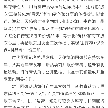
库存弹性大，用自有产品做福利边际成本*，还能把“股
东”直接转化为“意见*”和“口碑体验分享的传播者”。以舍
得、迎驾、天佑德等酒企为例，把纪念酒、生肖酒、品
鉴装定向卖给股东，既巩固一批“铁粉”帮助消化库存，
又避免在传统渠道降价伤品牌，等于把“价格锚”钉在股
东心里，再借股东朋友圈二次传播，实现“去库存+保价
盘+树品牌”一箭三雕。
时代周报记者梳理发现，天佑德酒回馈股东持续多
年，从其近年来发布回馈活动前后股价来看，也未有明
显波动。肖竹青认为，公开数据并未显示其销量或开瓶
率因此明显提升。
对于回馈活动如何产生真实效益，肖竹青认为，股
东福利不是“一送了之”，而是市值管理的“体验链路”。把
股东当“种子用户”运营，短期可稳价去库存，长期能培