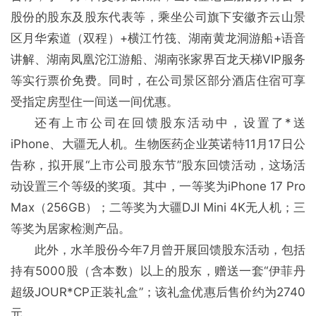
股份的股东及股东代表等，乘坐公司旗下安徽齐云山景
区月华索道（双程）+横江竹筏、湖南黄龙洞游船+语音
讲解、湖南凤凰沱江游船、湖南张家界百龙天梯VIP服务
等实行票价免费。同时，在公司景区部分酒店住宿可享
受指定房型住一间送一间优惠。
还有上市公司在回馈股东活动中，设置了*送
iPhone、大疆无人机。生物医药企业英诺特11月17日公
告称，拟开展“上市公司股东节”股东回馈活动，这场活
动设置三个等级的奖项。其中，一等奖为iPhone 17 Pro
Max（256GB）；二等奖为大疆DJI Mini 4K无人机；三
等奖为居家检测产品。
此外，水羊股份今年7月曾开展回馈股东活动，包括
持有5000股（含本数）以上的股东，赠送一套“伊菲丹
超级JOUR*CP正装礼盒”；该礼盒优惠后售价约为2740
元。