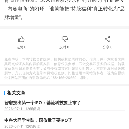
育高净值客群。未来谁能把股东福利升级为“社群裂变
+内容电商”的闭环，谁就能把“持股福利”真正转化为“品
牌增量”。
点赞
0
反对
0
分享
0
免责声明：本网转载合作媒体、机构或其他网站的公开信息，并不意味着赞同
其观点或证实其内容的真实性，信息仅供参考，不做交易和服务的根据。转载
文章版权归原作者所有，如有侵权或其它问题请及时告之，本网将及时修改或
删除。凡以任何方式登录本网站或直接、间接使用本网站资料者，视为自愿接
受本网站声明的约束,联系电话 188-166-20669，谢谢。
相关文章
智谱投出第一个IPO：基流科技要上市了
2026-07-11
1265阅读
中科大同学带队，国仪量子要IPO了
2026-07-11
1265阅读