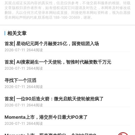
其观点或证实其内容的真实性，信息仅供参考，不做交易和服务的根据。转载
文章版权归原作者所有，如有侵权或其它问题请及时告之，本网将及时修改或
删除。凡以任何方式登录本网站或直接、间接使用本网站资料者，视为自愿接
受本网站声明的约束,联系电话 188-166-20669，谢谢。
相关文章
首发| 星动纪元两个月融资25亿，国资组团入场
2026-07-11
2644阅读
首发| AI搜索诞生一个天使轮，智推时代融资数千万元
2026-07-11
2644阅读
寻找下一个汪滔
2026-07-11
2644阅读
首发| 一位90后造火箭：微光启航天使轮被抢疯了
2026-07-11
2644阅读
Momenta上市，港交所今日最大IPO来了
2026-07-11
2644阅读