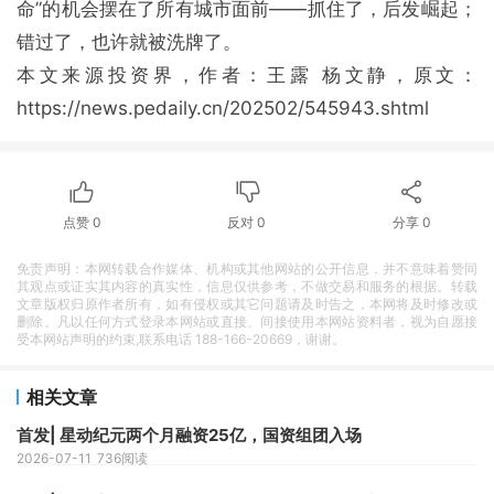
命”的机会摆在了所有城市面前——抓住了，后发崛起；
错过了，也许就被洗牌了。
本文来源投资界，作者：王露 杨文静，原文：
https://news.pedaily.cn/202502/545943.shtml
点赞
0
反对
0
分享
0
免责声明：本网转载合作媒体、机构或其他网站的公开信息，并不意味着赞同
其观点或证实其内容的真实性，信息仅供参考，不做交易和服务的根据。转载
文章版权归原作者所有，如有侵权或其它问题请及时告之，本网将及时修改或
删除。凡以任何方式登录本网站或直接、间接使用本网站资料者，视为自愿接
受本网站声明的约束,联系电话 188-166-20669，谢谢。
相关文章
首发| 星动纪元两个月融资25亿，国资组团入场
2026-07-11
736阅读