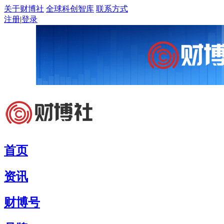
关于财博社
全球科创智库
联系方式
注册
|
登录
首页
资讯
财博号