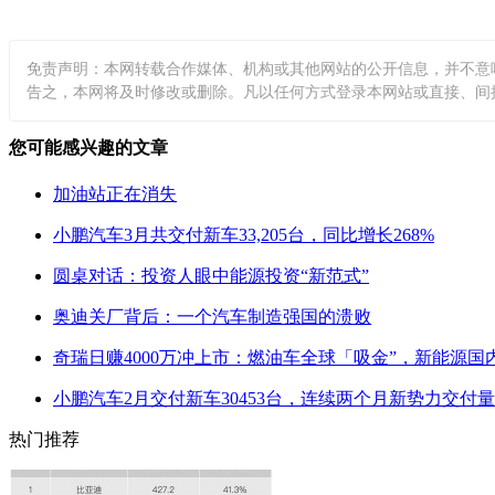
免责声明：本网转载合作媒体、机构或其他网站的公开信息，并不意
告之，本网将及时修改或删除。凡以任何方式登录本网站或直接、间接使用
您可能感兴趣的文章
加油站正在消失
小鹏汽车3月共交付新车33,205台，同比增长268%
圆桌对话：投资人眼中能源投资“新范式”
奥迪关厂背后：一个汽车制造强国的溃败
奇瑞日赚4000万冲上市：燃油车全球「吸金”，新能源国
小鹏汽车2月交付新车30453台，连续两个月新势力交付
热门推荐