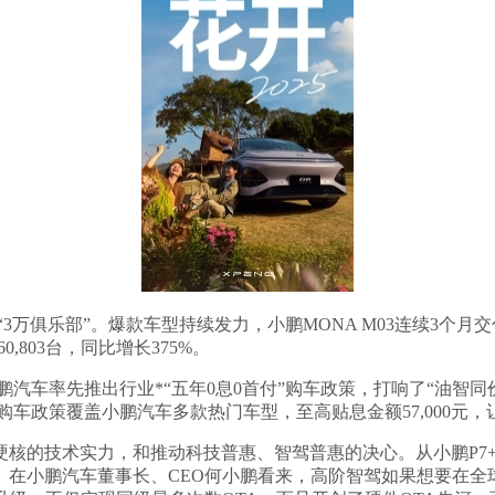
3万俱乐部”。爆款车型持续发力，小鹏MONA M03连续3个月交付超
,803台，同比增长375%。
小鹏汽车率先推出行业*“五年0息0首付”购车政策，打响了“油智
息购车政策覆盖小鹏汽车多款热门车型，至高贴息金额57,000元
硬核的技术实力，和推动科技普惠、智驾普惠的决心。从小鹏P7
在小鹏汽车董事长、CEO何小鹏看来，高阶智驾如果想要在全