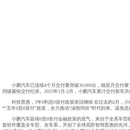
小鹏汽车已连续4个月交付量突破30,000台，稳居月交付量“
同级最快交付纪录。2025年1月-2月，小鹏汽车累计交付新车共60
科技普惠，5年0利息0首付政策依旧继续 在过去的2月，
*“五年0息0首付”政策，全力推动“油智同价”时代到来。该免
小鹏汽车延续0息0首付金融政策的底气，来自于全系车型
套软件覆盖全车型、全车系，开创了全球高阶智驾普惠的先河。